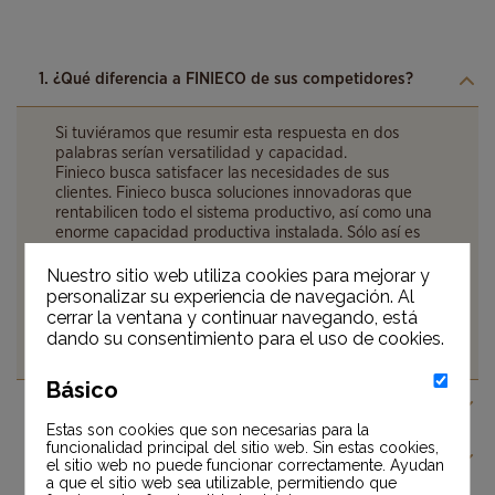
1. ¿Qué diferencia a FINIECO de sus competidores?
Si tuviéramos que resumir esta respuesta en dos
palabras serían versatilidad y capacidad.
Finieco busca satisfacer las necesidades de sus
clientes. Finieco busca soluciones innovadoras que
rentabilicen todo el sistema productivo, así como una
enorme capacidad productiva instalada. Sólo así es
posible tener una respuesta adecuada.
Además de todo ello, el papel utilizado cumple con
Nuestro sitio web utiliza cookies para mejorar y
todas las certificaciones de calidad y sostenibilidad.
personalizar su experiencia de navegación. Al
En el proceso productivo, todos los residuos son
cerrar la ventana y continuar navegando, está
reutilizados y/o reciclados internamente o a través de
dando su consentimiento para el uso de cookies.
operadores externos, creando así un ciclo ecológico.
Básico
2. ¿Cuáles son las diferencias entre las gamas de papel?
Estas son cookies que son necesarias para la
funcionalidad principal del sitio web. Sin estas cookies,
3. ¿Cómo puedo conseguir productos FINIECO?
el sitio web no puede funcionar correctamente. Ayudan
a que el sitio web sea utilizable, permitiendo que