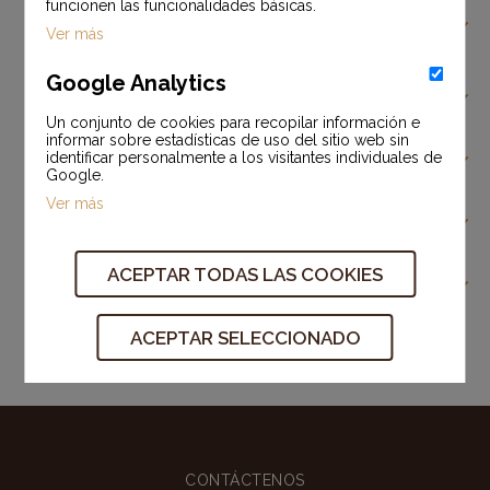
funcionen las funcionalidades básicas.
4. ¿Ofrecen servicios de diseño para bolsas
Ver más
personalizadas?
Google Analytics
5. ¿Cómo elijo la bolsa de papel adecuada para mi
negocio?
Un conjunto de cookies para recopilar información e
informar sobre estadísticas de uso del sitio web sin
identificar personalmente a los visitantes individuales de
6. ¿Por qué debería elegir bolsas de papel?
Google.
Ver más
7. ¿Cómo se pueden utilizar las bolsas de papel como
herramienta de marketing eficaz ?
ACEPTAR TODAS LAS COOKIES
8. ¿Existe cantidad mínima de pedido?
ACEPTAR SELECCIONADO
CONTÁCTENOS