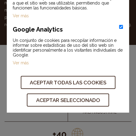
múltiples soluciones de embalaje con el mínimo impacto
a que el sitio web sea utilizable, permitiendo que
funcionen las funcionalidades básicas.
medioambiental y simultáneamente susceptibles de
Ver más
proporcionar al cliente optimización de recursos y
rentabilización del embalaje como instrumento de marketing.
Google Analytics
Un conjunto de cookies para recopilar información e
informar sobre estadísticas de uso del sitio web sin
identificar personalmente a los visitantes individuales de
Google.
Ver más
+40Mil m²
ACEPTAR TODAS LAS COOKIES
+4M
ACEPTAR SELECCIONADO
EMBALAJES PRODUCIDO
POR DÍA
AREA INDUSTRIAL
+40