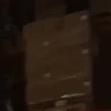
+351 252 809 140
PT
EN
ES
FR
Chamada para rede fixa nacional
FAQS
CONTACTOS