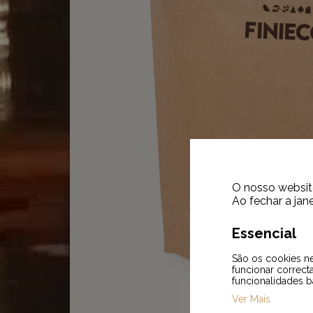
O nosso website
Ao fechar a jane
Essencial
São os cookies ne
funcionar correct
funcionalidades b
Ver Mais