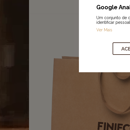
Google Anal
Um conjunto de co
identificar pessoa
Ver Mais
ACE