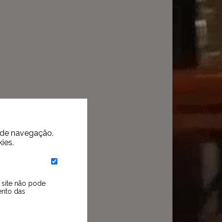
a de navegação.
ies.
o site não pode
ento das