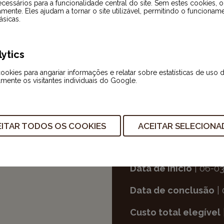
cessários para a funcionalidade central do site. Sem estes cookies, 
amente. Eles ajudam a tornar o site utilizável, permitindo o funcionam
Código Universa
l | 
ásicas.
Objetivo principal
| 
comércio eletrónico
ytics
Entidade beneficiári
okies para angariar informações e relatar sobre estatísticas de uso 
EMBALAGENS, S.A.
lmente os visitantes individuais do Google.
Objetivo Temático
| 
Tipologia de Interv
ITAR TODOS OS COOKIES
ACEITAR SELECION
Data da aprovação
|
Data de início
| 06-0
Data de conclusão
| 
Custo total elegível