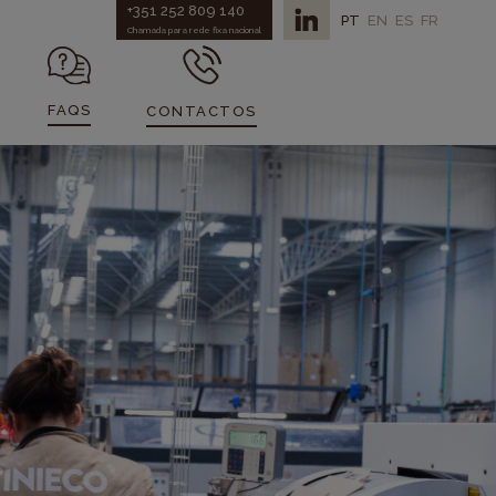
+351 252 809 140
PT
EN
ES
FR
Chamada para rede fixa nacional
FAQS
CONTACTOS