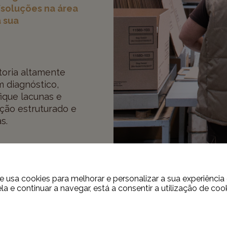
soluções na área
a sua
toria altamente
m diagnóstico,
fique lacunas e
ção estruturado e
s.
te automatizar as
s organizacionais
 usa cookies para melhorar e personalizar a sua experiênci
/ satisfação de
la e continuar a navegar, está a consentir a utilização de cook
Ficha Técnica
ação da empresa,
stão de documentos
Designação do proje