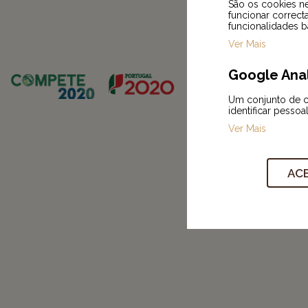
São os cookies ne
funcionar correct
funcionalidades b
Ver Mais
Google Anal
Um conjunto de co
identificar pessoa
Ver Mais
ACE