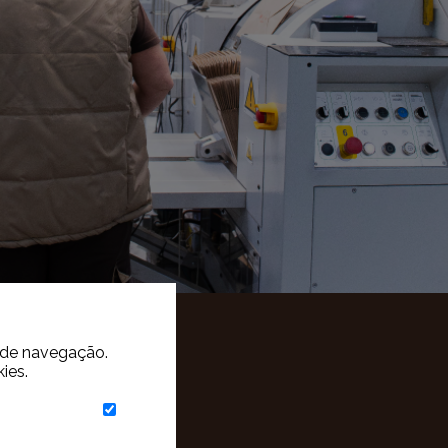
a de navegação.
ies.
to
| FINIECO4.0