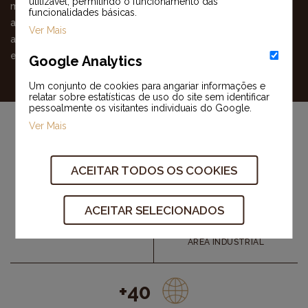
utilizável, permitindo o funcionamento das
múltiplas soluções de embalagem com mínimo impacto
funcionalidades básicas.
ambiental e simultaneamente susceptíveis de proporcionar
Ver Mais
ao cliente optimização de recursos e rentabilização da
embalagem enquanto instrumento de marketing.
Google Analytics
Um conjunto de cookies para angariar informações e
relatar sobre estatísticas de uso do site sem identificar
pessoalmente os visitantes individuais do Google.
Ver Mais
ACEITAR TODOS OS COOKIES
+40Mil m²
+4M
ACEITAR SELECIONADOS
EMBALAGENS
PRODUZIDAS POR DIA
ÁREA INDUSTRIAL
+40